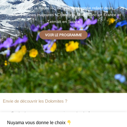
Découvrez la Haute Route, une randonnée reliant deux
capitales alpines majeures : Chamonix Mont Blanc en France et
Zermatt en Suisse
VOIR LE PROGRAMME
Envie de découvrir les Dolomites ?
Contactez-nous pour organiser votre trek sur mesure :
Nuyama vous donne le choix
reservation@nuyama.com