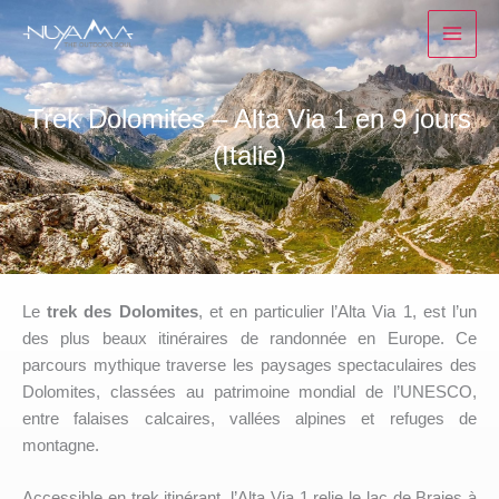
Aller
au
contenu
Trek Dolomites – Alta Via 1 en 9 jours
(Italie)
Le
trek des Dolomites
, et en particulier l’Alta Via 1, est l’un
des plus beaux itinéraires de randonnée en Europe. Ce
parcours mythique traverse les paysages spectaculaires des
Dolomites, classées au patrimoine mondial de l’UNESCO,
entre falaises calcaires, vallées alpines et refuges de
montagne.
Accessible en trek itinérant, l’Alta Via 1 relie le lac de Braies à