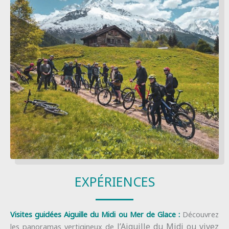
Séminaires Chamonix Mont-Blanc
EXPÉRIENCES
Visites guidées Aiguille du Midi ou Mer de Glace :
Découvrez
l’Aiguille du Midi ou vivez
les panoramas vertigineux de