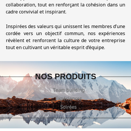
collaboration, tout en renforçant la cohésion dans un
cadre convivial et inspirant.
Inspirées des valeurs qui unissent les membres d’une
cordée vers un objectif commun, nos expériences
révèlent et renforcent la culture de votre entreprise
tout en cultivant un véritable esprit d’équipe.
Séminaires Chamonix Haute-Savoie
NOS PRODUITS
Team building
Expériences
Soirées
Séminaires Chamonix Mont-Blanc