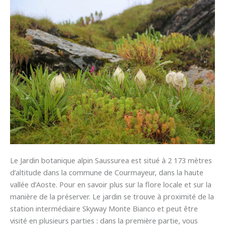
Le Jardin botanique alpin Saussurea est situé à 2 173 mètres
d’altitude dans la commune de Courmayeur, dans la haute
vallée d’Aoste. Pour en savoir plus sur la flore locale et sur la
manière de la préserver. Le jardin se trouve à proximité de la
station intermédiaire Skyway Monte Bianco et peut être
visité en plusieurs parties : dans la première partie, vous