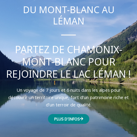
DU MONT-BLANC AU
LÉMAN
PARTEZ DE CHAMONIX-
MONT-BLANC POUR
REJOINDRE LE LAC LÉMAN !
Un voyage de 7 jours et 6 nuits dans les alpes pour
découvrir un territoire unique, fort d’un patrimoine riche et
d’un terroir de qualité.
PLUS D'INFOS