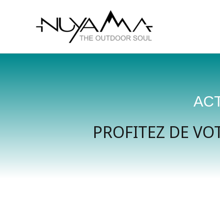
Aller
au
contenu
ACT
PROFITEZ DE VO
S