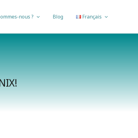
sommes-nous ?
Blog
Français
NIX!