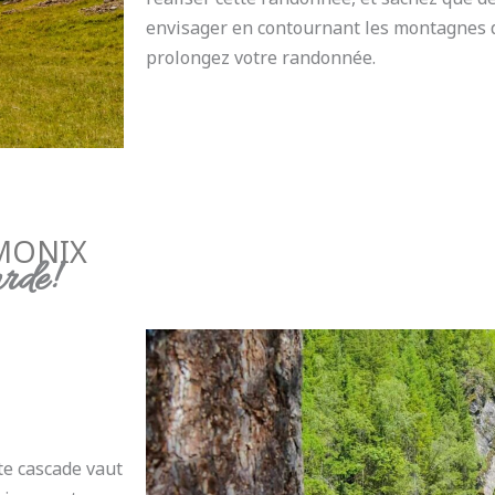
envisager en contournant les montagnes d
prolongez votre randonnée.
MONIX
arde!
te cascade vaut