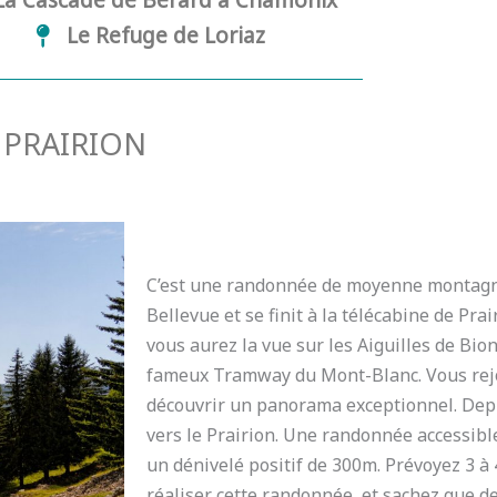
La Cascade de Bérard à Chamonix
Le Refuge de Loriaz
 PRAIRION
C’est une randonnée de moyenne montag
Bellevue et se finit à la télécabine de Pr
vous aurez la vue sur les Aiguilles de Bio
fameux Tramway du Mont-Blanc. Vous rejo
découvrir un panorama exceptionnel. Dep
vers le Prairion. Une randonnée accessible
un dénivelé positif de 300m. Prévoyez 3 à
réaliser cette randonnée, et sachez que d