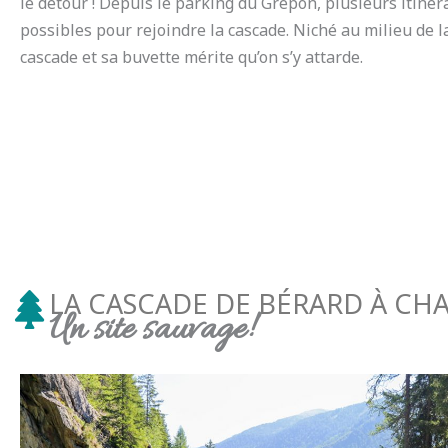
le détour ! Depuis le parking du Grépon, plusieurs itinér
possibles pour rejoindre la cascade. Niché au milieu de l
cascade et sa buvette mérite qu’on s’y attarde.
LA CASCADE DE BÉRARD À CH
Un site sauvage!