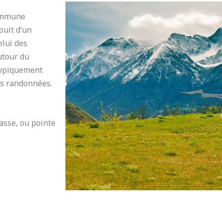
commune
ouit d’un
elui des
utour du
 typiquement
rs randonnées.
asse, ou pointe