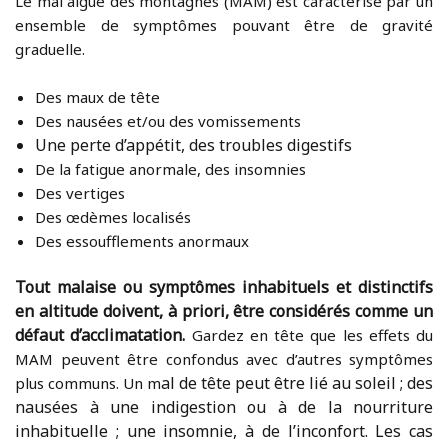
Le mal aigue des montagnes (MAM) est caractérisé par un
ensemble de symptômes pouvant être de gravité
graduelle.
Des maux de tête
Des nausées et/ou d
es vomissements
Une perte d’appétit, des troubles digestifs
De la fatigue anormale, d
es insomnies
Des vertiges
Des œdèmes localisés
Des essoufflements anormaux
Tout malaise ou symptômes inhabituels et distinctifs
en altitude doivent, à priori, être considérés comme un
défaut
d’acclimatation.
Gardez en tête que les effets du
MAM peuvent être confondus avec d’autres symptômes
al de tête peut être lié au soleil ; des
plus communs. Un m
n
ausées à une indigestion ou à de la nourriture
inhabituelle ; une i
nsomnie, à de l’inconfort. Les cas